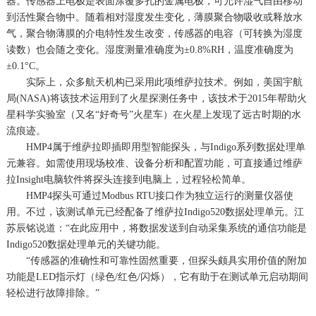
器。传感器上电极是表面涂覆多孔的金属电极，可允许湿气自由移动
到活性聚合物中。随着相对湿度发生变化，薄膜聚合物吸收或释放水
气，聚合物薄膜的介电特性发生改变，传感器的电容（可转换为湿度
读数）也会随之变化。湿度测量准确度为±0.8%RH，温度准确度为
±0.1°C。
实际上，众多航天机构已采用此项维萨拉技术。例如，美国宇航
局(NASA)将该技术运用到了火星探测任务中，该技术于2015年帮助火
星科学实验室（又名“好奇号”火星车）在火星上发现了远古时期的水
流痕迹。
HMP4属于维萨拉即插即用型智能探头，与Indigo系列数据处理单
元兼容。如需使用现场校准、设备分析和配置功能，可直接通过维萨
拉Insight电脑软件将探头连接到电脑上，过程轻松简单。
HMP4探头可通过Modbus RTU接口作为独立运行的测量仪器使
用。不过，该测试单元已经配备了维萨拉Indigo520数据处理单元。江
苏辰铭说道：“在此应用中，将数据发送到自动采集系统的通信功能是
Indigo520数据处理单元的关键功能。
“传感器的准确性和可靠性固然重要，但探头颇具实用价值的附加
功能是LED指示灯（绿色/红色/闪烁），它有助于在测试单元启动期间
轻松进行故障排除。”