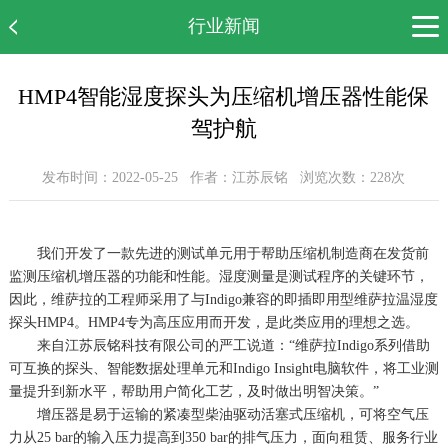
行业新闻
网站首页
HMP4智能湿度探头为压缩机增压器性能保
公司简介
驾护航
产品展示
发布时间：2022-05-25 作者：江苏辰铭 浏览次数：
228次
新闻中心
案例展示
我们开发了一款先进的测试单元用于帮助压缩机制造商在发货前
监测压缩机增压器的功能和性能。湿度测量是测试程序的关键环节，
售后服务
因此，维萨拉的工程师采用了与Indigo兼容的即插即用型维萨拉温湿度
人才招聘
探头HMP4。HMP4专为高压应用而开发，是此类应用的理想之选。
来自江苏辰铭科技有限公司的严工说道：“维萨拉Indigo系列借助
联系我们
可互换的探头、智能数据处理单元和Indigo Insight电脑软件，将工业测
量提升到新水平，帮助用户简化工艺，及时做出明智决策。”
增压器是易于运输的紧凑型柴油驱动活塞式压缩机，可将空气压
力从25 bar的输入压力提高到350 bar的排气压力，面向租赁、服务行业