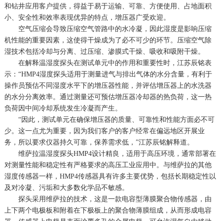
和钻井应用客户提供，得益于易于运输、可靠、方便使用、占地面积
小、安全性和效率表现优异的特点，增压器广受欢迎。
空气压缩会导致压缩空气管路中的水冷凝，因此湿度是影响压缩
机性能的重要因素，这使得干燥成为了必不可少的环节。压缩空气除
湿技术包括冷却与分离、过压缩、渗膜式干燥、吸收和吸附干燥。
在解释温湿度探头在测试单元中的作用和重要性时，江苏辰铭表
示：“HMP4湿度探头适用于测量进气与排出气体的水分含量，有利于
操作员预估不同湿度水平下的增压器性能，并评估增压器上的水洗器
的水分分离效率。通过测量还可预估增压器冷却器的热负荷，这一热
负荷因中间冷却系统发生冷凝而产生。
“因此，测试单元在确保增压器的质量、可靠性和性能方面必不可
少。这一点尤为重要，因为我们客户的客户经常在偏远地区开展业
务，所以要求仪器持久可靠，保养需求低，”江苏辰铭解释道。
维萨拉温湿度探头HMP4设计精良，适用于高压环境，通常部署在
对测量性能和稳定性有严格要求的高压工业应用中。与维萨拉的其他
湿度传感器一样，HMP4传感器具有许多主要优势，包括长期稳定性以
及对冷凝、污垢和大多数化学品不敏感。
探头采用维萨拉的技术，这是一款电容型薄膜聚合物传感器，由
上下两个电极板和附着在下极板上的聚合物薄膜组成，从而形成电容